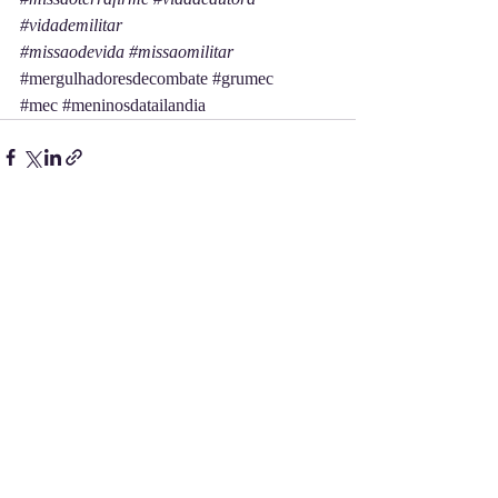
#vidademilitar
#missaodevida
#missaomilitar
#mergulhadoresdecombate
#grumec
#mec
#meninosdatailandia
Posts recentes
Ver tudo