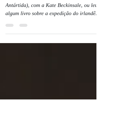
Missão: Antártica
Quem assistiu o filme Whiteout (Terror na
Antártida), com a Kate Beckinsale, ou leu
algum livro sobre a expedição do irlandês
Shackleton...